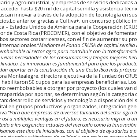
ario y agroindustrial, y empresas de servicios dedicadas a
 acceder hasta $20 mil de capital semilla y asistencia técni
scan innovar a través de la adopción de tecnología en su
cios.Lo anterior gracias a Cultiva+, un concurso público i
ca – Estados Unidos de América para la Cooperación (CRU
or de Costa Rica (PROCOMER), con el objetivo de fomentar 
bos sectores costarricenses, con el fin de aumentar su pro
internacionales.“
Mediante el Fondo CRUSA de capital semilla
embolsable al sector agro para contribuir con la transformaci
 nuevas necesidades de los consumidores y tengan mejores he
climático. La innovación es fundamental para que los productor
an aportar en la construcción de una Costa Rica más próspera
lora Montealegre, directora ejecutiva de la Fundación CRUS
e habilitaron 50 cupos para las empresas beneficiarias. Lo
o reembolsables a otorgar por proyecto (los cuales van d
ontrapartida por aportar, se determinan según la categoría 
an: desarrollo de servicios y tecnología a disposición del s
tal en grupos productivos y organizados, integración gen
iva.
“Para que empresas de diversos tamaños del sector agro t
 así a múltiples ventajas en el futuro, es necesario migrar a
ado a las exigencias actuales del mercado como la innovación y
samos este tipo de iniciativas, con el objetivo de ayudarlos a 
con elevados estándares de calidad y con mejores oportunida