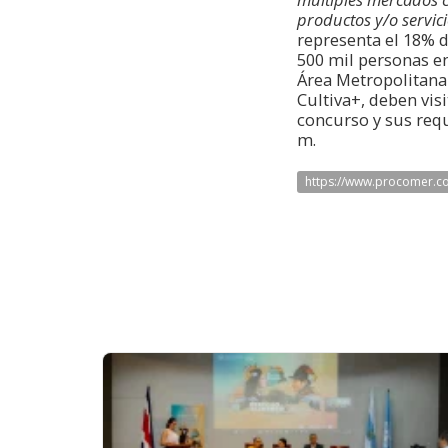
productos y/o servi
representa el 18% 
500 mil personas en
Área Metropolitana 
Cultiva+, deben vis
concurso y sus requi
m.
https://www.procomer.co