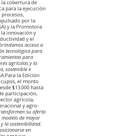
 la cobertura de
ca para la ejecución
s procesos,
mpulsado por la
SA) y la Promotora
la innovación y
ductividad y el
 brindamos acceso a
ón tecnológica para
rramientas para
es agrícolas y la
, sostenible e
A.Para la Edición
s cupos, el monto
esde $13.000 hasta
de participación,
ector agrícola,
eracional y agro-
ransformen su oferta
 un modelo de mayor
 la sostenibilidad.
posicionarse en
des para sus