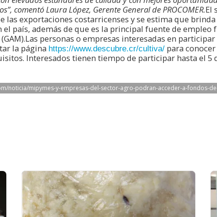
cios”, comentó Laura López, Gerente General de PROCOMER.
El 
de las exportaciones costarricenses y se estima que brind
 el país, además de que es la principal fuente de empleo 
(GAM).Las personas o empresas interesadas en participar 
itar la página
para conocer 
https://www.descubre.cr/cultiva/
sitos. Interesados tienen tiempo de participar hasta el 5 de
m/noticia/mipymes-y-empresas-del-sector-agro-podran-acceder-a-fondos-de-