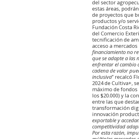
del sector agropecu
estas áreas, podrán
de proyectos que bu
productos y/o servi
Fundación Costa Ri
del Comercio Exteri
tecnificación de am
acceso a mercados 
financiamiento no re
que se adapte a las
enfrentar el cambio 
cadena de valor pued
inclusiva
” recalcó F
2024 de Cultiva+, s
máximo de fondos n
los $20.000) y la c
entre las que destac
transformación digi
innovación product
exportable y accedan
competitividad adapt
Por esta razón, impul
múltiples mercados 