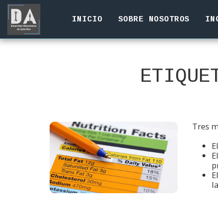
INICIO
SOBRE NOSOTROS
IN
ETIQUE
Tres m
E
E
p
E
l